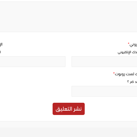
Write
a
comment
تروني
*
ال
دك الإلكتروني
ا
ك لست روبوت
*
حد كم ؟