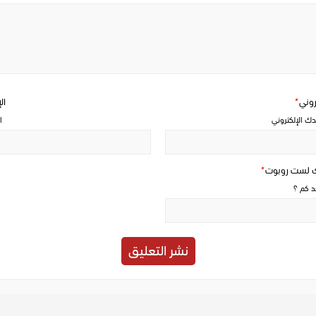
Write
a
comment
تروني
*
ال
دك الإلكتروني
ا
ك لست روبوت
*
حد كم ؟