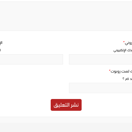
Write
a
comment
تروني
*
ال
دك الإلكتروني
ا
ك لست روبوت
*
حد كم ؟