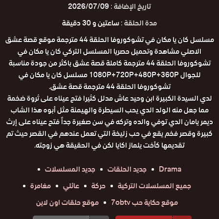
تاريخ الإضافة :
2026/07/09
مدة الحلقة :
ساعتين و 30 دقيقة
مسلسل كان يا مكان في تشوكوروفا الحلقة 44 مترجمة موقع قصة عشق
الاصلي مشاهدة وتحميل حصريا المسلسل التركي كان يا مكان في
تشوكوروفا الحلقة 44 مترجمة كاملة قصة عشق باكثر من جودة مناسبة
للجوال 1080P+720P+480P+360P مسلسل كان يا مكان في
تشوكوروفا الحلقة 44 مترجمة قصة عشق.
لدي السيدة الكبيرة ابن وحيد عاش مدلل كثيرا فتح عيناه على ثروة ضخمة
مما جعل منه الولد الدي يحب السيطرة والهيمنة مثل أبوه هذا الشاب
ديمر يامان الدي توفي والده وتركه في سن صغيرة جداً فتح عيناه على إرث
كبيرة وقصر فخم يقع في حب زليخة التي تعمل عندهم في القصر حيث تم
تقديمها كأخت يلماز اكايا لكن في الحقيقة هي زوجته.
Drama
جديد الحلقات
جديد المسلسلات
جميع المسلسلات التركية
حركة
عائلي
مغامرة
موقع حكاية حب 7obtv
موقع حلقات اون لاين