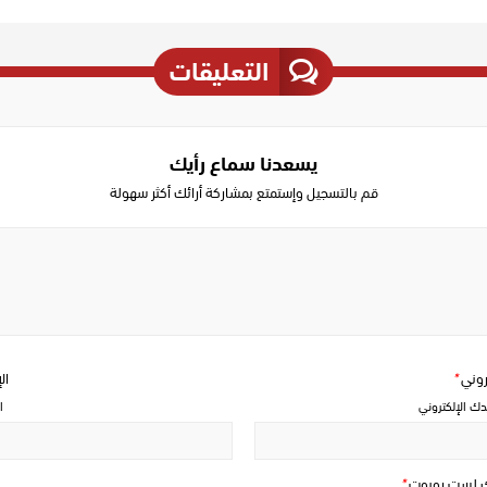
التعليقات
يسعدنا سماع رأيك
قم بالتسجيل وإستمتع بمشاركة أرائك أكثر سهولة
Write
a
comment
تروني
*
ال
دك الإلكتروني
ا
ك لست روبوت
*