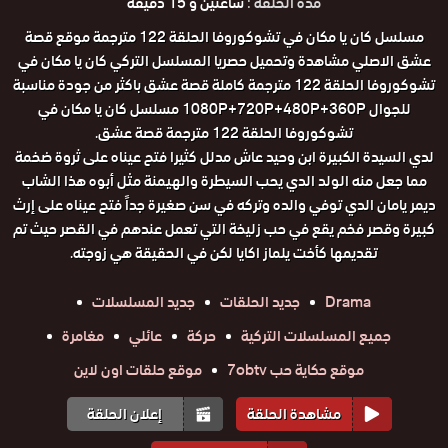
مدة الحلقة :
ساعتين و 15 دقيقة
مسلسل كان يا مكان في تشوكوروفا الحلقة 122 مترجمة موقع قصة
عشق الاصلي مشاهدة وتحميل حصريا المسلسل التركي كان يا مكان في
تشوكوروفا الحلقة 122 مترجمة كاملة قصة عشق باكثر من جودة مناسبة
للجوال 1080P+720P+480P+360P مسلسل كان يا مكان في
تشوكوروفا الحلقة 122 مترجمة قصة عشق.
لدي السيدة الكبيرة ابن وحيد عاش مدلل كثيرا فتح عيناه على ثروة ضخمة
مما جعل منه الولد الدي يحب السيطرة والهيمنة مثل أبوه هذا الشاب
ديمر يامان الدي توفي والده وتركه في سن صغيرة جداً فتح عيناه على إرث
كبيرة وقصر فخم يقع في حب زليخة التي تعمل عندهم في القصر حيث تم
تقديمها كأخت يلماز اكايا لكن في الحقيقة هي زوجته.
Drama
جديد الحلقات
جديد المسلسلات
جميع المسلسلات التركية
حركة
عائلي
مغامرة
موقع حكاية حب 7obtv
موقع حلقات اون لاين
مشاهدة الحلقة
إعلان الحلقة