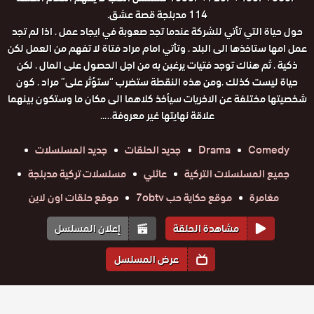
114 مدبلجة قصة عشق.
حول حياة التي تأتي للشركة عندما تجد صعوبة في ايجاد عمل . اذا لم تجد
عمل امها ستاخذها الى البلد . وتأتي امام مراد فتاة لا تفهم من العمل لكن
ذكية . ثم هناك توجد فتيات يرغبن به من اجل الحصول على المال . لكن
حياة ليست كذلك .ومن هذه النقطة ستضرب “ستؤثر على” مراد . كون
شخصيتها مختلفة عن الاخريات سيأخذ كلاهما الى مكان ما وستكون بينهما
علاقة نهايتها غير معروفة…..
Comedy
Drama
جديد الحلقات
جديد المسلسلات
جميع المسلسلات التركية
عائلي
مسلسلات تركية مدبلجة
مغامرة
موقع حكاية حب 7obtv
موقع حلقات اون لاين
مشاهدة الحلقة
إعلان المسلسل
عرض المسلسل