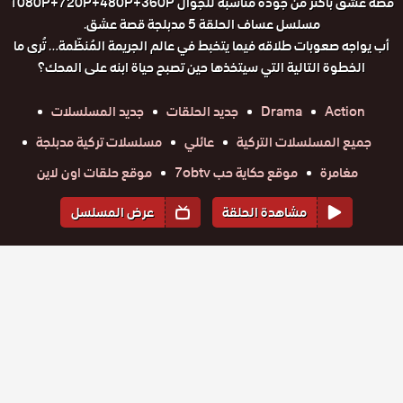
قصة عشق باكثر من جودة مناسبة للجوال 1080P+720P+480P+360P
مسلسل عساف الحلقة 5 مدبلجة قصة عشق.
أب يواجه صعوبات طلاقه فيما يتخبط في عالم الجريمة المُنظّمة… تُرى ما
الخطوة التالية التي سيتخذها حين تصبح حياة ابنه على المحك؟
Action
Drama
جديد الحلقات
جديد المسلسلات
جميع المسلسلات التركية
عائلي
مسلسلات تركية مدبلجة
مغامرة
موقع حكاية حب 7obtv
موقع حلقات اون لاين
مشاهدة الحلقة
عرض المسلسل
المواسم والحلقات
الموسم
1
مسلسل
مسلسل
مسلسل
مسلسل
مسلسل
مسلسل
عساف
عساف
عساف
عساف
عساف
عساف
حلقة
مدبلج
حلقة
حلقة
حلقة
حلقة
حلقة
مدبلج
مدبلج
مدبلج
مدبلج
مدبلج
الحلقة 6