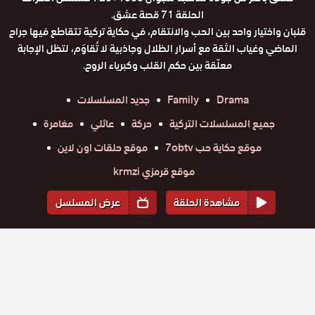
الحلقة 71 قصة عشق.
قلبان واختيار واحد بين الحب والانتقام، في حكاية تركية تتقاطع فيها جراح
الماضي وغياب الثقة مع أسرار الظلال وجاذبية لا تُقاوَم، لتظل الإجابة
معلّقة بين حكم القلب وكبرياء الروح.
Drama
Family
جديد المسلسلات
جميع المسلسلات التركية
حركة
عائلي
مغامرة
موقع حكاية حب 7obtv
موقع حلقات اون لاين
موقع قرمزي krmzi
مشاهدة الحلقة
عرض المسلسل
المواسم والحلقات
الموسم
2
الموسم
1