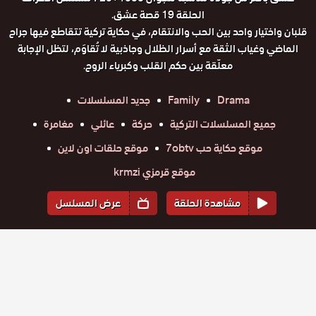
الحلقة 19 قصة عشق.
قلبان واختيار واحد بين الحب والانتقام، في حكاية تركية تتقاطع فيها جراح
الماضي وغياب الثقة مع أسرار الظلال وجاذبية لا تُقاوَم، لتظل الإجابة
معلّقة بين حكم القلب وكبرياء الروح.
Drama
Family
جديد المسلسلات
جميع المسلسلات التركية
حركة
عائلي
مغامرة
موقع حكاية حب 7obtv
موقع حلقات اون لاين
موقع قرمزي krmzi
مشاهدة الحلقة
عرض المسلسل
المواسم والحلقات
الموسم
2
الموسم
1