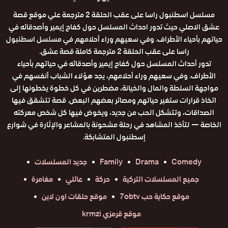
مسلسل اسطنبول راسا على عقب الحلقة 2 مترجمة علي موقع قصة
عشق الاصلي حيث تدور احداث المسلسل حول كفاح إيمير وأصدقائه في
حياتهم بأحياء الأطراف. وفي سعيهم وراء أحلامهم في مسلسل اسطنبول
راسا على عقب الحلقة 2 مترجمة كاملة قصة عشق.
تدور أحداث المسلسل حول كفاح إيمير وأصدقائه في حياتهم بأحياء
الأطراف. وفي سعيهم وراء أحلامهم، يجد هؤلاء الشباب أنفسهم في
مواجهة السلطة والمال والخيانة، مضطرين في كل خطوة يخطونها إلى
اتخاذ قرارات ستغير حياتهم ومصائر بعضهم البعض. قصة تتشقق فيها
الصداقات، وتتشكل الحب من جديد، ويخوض فيها كل شخص معركته
الخاصة — لتأخذ المشاهد في رحلة مشحونة بالمشاعر والإثارة في شوارع
إسطنبول المتشابكة.
Comedy
Drama
Family
جديد المسلسلات
جميع المسلسلات التركية
حركة
عائلي
مغامرة
موقع حكاية حب 7obtv
موقع حلقات اون لاين
موقع قرمزي krmzi