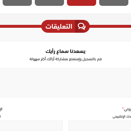
التعليقات
يسعدنا سماع رأيك
قم بالتسجيل وإستمتع بمشاركة أرائك أكثر سهولة
Write
a
comment
تروني
*
ال
دك الإلكتروني
ا