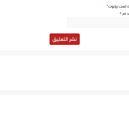
ك لست روبوت
*
حد كم ؟