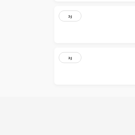
رد
رد