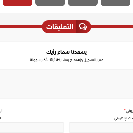
التعليقات
يسعدنا سماع رأيك
قم بالتسجيل وإستمتع بمشاركة أرائك أكثر سهولة
Write
a
comment
تروني
*
ال
دك الإلكتروني
ا