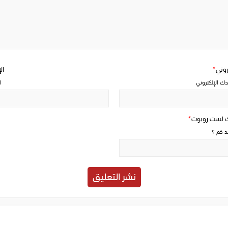
Write
a
comment
تروني
*
ال
دك الإلكتروني
ا
ك لست روبوت
*
حد كم ؟