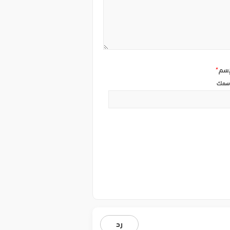
إسم
*
سمك
رد