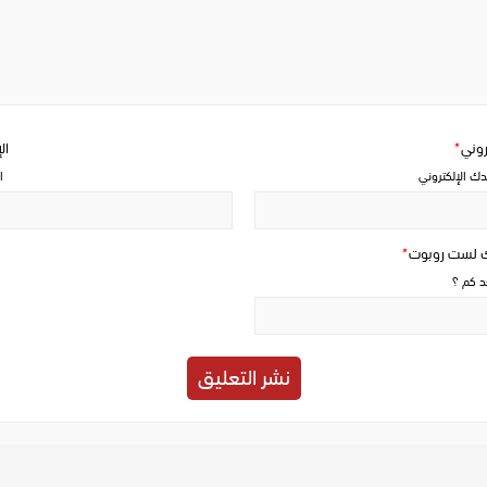
Write
a
comment
تروني
*
ال
دك الإلكتروني
ا
ك لست روبوت
*
حد كم ؟