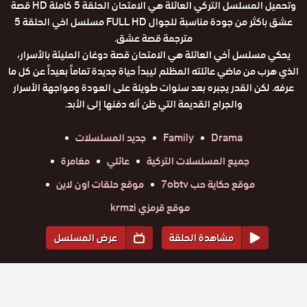
وتحميل المسلسل التركي العائلة هي الامتحان الحلقة 5 كاملة HD قصة
عشق باكثر من جودة مناسبة للجوال FULL HD مسلسل اخي الحلقة 5
مترجمة قصة عشق.
يحكي مسلسل أخي العائلة هي الامتحان قصة دوغان المليئة بالأسرار،
الذي هرب من ماضي عائلته المظلم ليبدأ حياة جديدة تماماً بعيداً عن كل ما
عرفه. لكن القدر يجبره بعد سنوات طويلة على العودة ومواجهة الأسرار
والجراح القديمة التي ظن أنه دفنها إلى الأبد.
Drama
Family
جديد المسلسلات
جميع المسلسلات التركية
عائلي
مغامرة
موقع حكاية حب 7obtv
موقع حلقات اون لاين
موقع قرمزي krmzi
مشاهدة الحلقة
عرض المسلسل
المواسم والحلقات