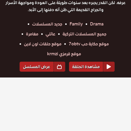
عرفه. لكن القدر يجبره بعد سنوات طويلة على العودة ومواجهة الأسرار
والجراح القديمة التي ظن أنه دفنها إلى الأبد.
Drama
Family
جديد المسلسلات
جميع المسلسلات التركية
عائلي
مغامرة
موقع حكاية حب 7obtv
موقع حلقات اون لاين
موقع قرمزي krmzi
مشاهدة الحلقة
عرض المسلسل
المواسم والحلقات
الموسم
1
مسلسل
مسلسل
مسلسل
مسلسل
مسلسل
مسلسل
حلقة
اخي الحلقة
حلقة
اخي الحلقة
حلقة
اخي الحلقة
حلقة
اخي الحلقة
حلقة
اخي الحلقة
حلقة
اخي الحلقة
13
14
15
16
17
18