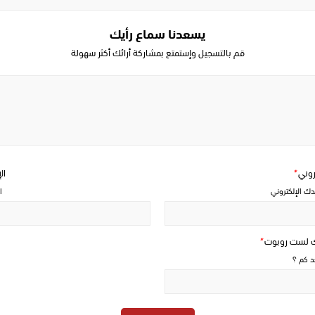
يسعدنا سماع رأيك
قم بالتسجيل وإستمتع بمشاركة أرائك أكثر سهولة
Write
a
comment
تروني
*
ال
دك الإلكتروني
ا
ك لست روبوت
*
حد كم ؟