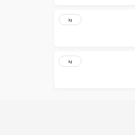
رد
رد