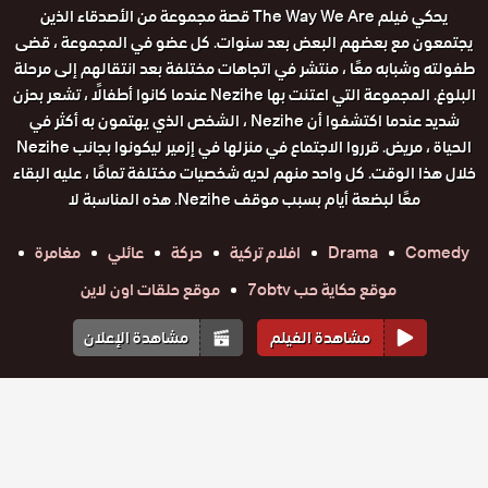
يحكي فيلم The Way We Are قصة مجموعة من الأصدقاء الذين
يجتمعون مع بعضهم البعض بعد سنوات. كل عضو في المجموعة ، قضى
طفولته وشبابه معًا ، منتشر في اتجاهات مختلفة بعد انتقالهم إلى مرحلة
البلوغ. المجموعة التي اعتنت بها Nezihe عندما كانوا أطفالًا ، تشعر بحزن
شديد عندما اكتشفوا أن Nezihe ، الشخص الذي يهتمون به أكثر في
الحياة ، مريض. قرروا الاجتماع في منزلها في إزمير ليكونوا بجانب Nezihe
خلال هذا الوقت. كل واحد منهم لديه شخصيات مختلفة تمامًا ، عليه البقاء
معًا لبضعة أيام بسبب موقف Nezihe. هذه المناسبة لا
Comedy
Drama
افلام تركية
حركة
عائلي
مغامرة
موقع حكاية حب 7obtv
موقع حلقات اون لاين
مشاهدة الفيلم
مشاهدة الإعلان
أفلام مشابهة
فيلم
فيلم