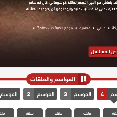
 ياماش هو الابن الأصغر لعائلة كوشوفالي. كان قد سافر
ره تعرّف على فتاة سلبت قلبه وتزوجا وقرر أن يعود بها لعائلته
كة
عائلي
مغامرة
موقع حكاية حب 7obtv
ض المسلسل
المواسم والحلقات
سم
4
الموسم
3
الموسم
2
الموسم
الحفرة
مسلسل الحفرة
مسلسل الحفرة
مسلسل الحفرة
مسلسل ا
قة
 الرابع
حلقة
الموسم الرابع
حلقة
الموسم الرابع
حلقة
الموسم الرابع
حلق
الموسم ا