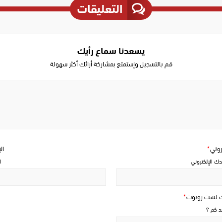
التعليقات
يسعدنا سماع رأيك
قم بالتسجيل وإستمتع بمشاركة أرائك أكثر سهولة
Write
a
comment
تروني
*
ال
دك الإلكتروني
ا
ك لست روبوت
*
حد كم ؟