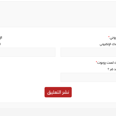
Write
a
comment
تروني
*
ال
دك الإلكتروني
ا
ك لست روبوت
*
حد كم ؟