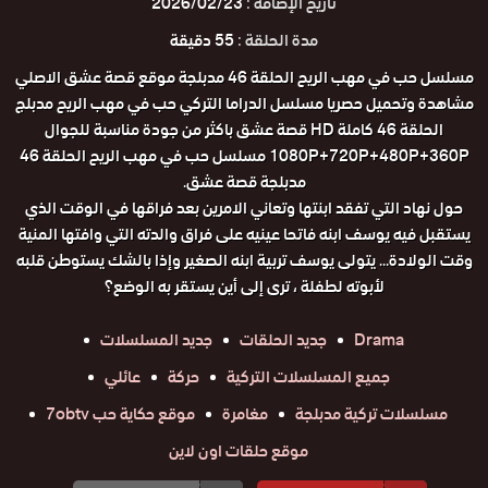
تاريخ الإضافة :
2026/02/23
مدة الحلقة :
55 دقيقة
مسلسل حب في مهب الريح الحلقة 46 مدبلجة موقع قصة عشق الاصلي
مشاهدة وتحميل حصريا مسلسل الدراما التركي حب في مهب الريح مدبلج
الحلقة 46 كاملة HD قصة عشق باكثر من جودة مناسبة للجوال
1080P+720P+480P+360P مسلسل حب في مهب الريح الحلقة 46
مدبلجة قصة عشق.
حول نهاد التي تفقد ابنتها وتعاني الامرين بعد فراقها في الوقت الذي
يستقبل فيه يوسف ابنه فاتحا عينيه على فراق والدته التي وافتها المنية
وقت الولادة... يتولى يوسف تربية ابنه الصغير وإذا بالشك يستوطن قلبه
لأبوته لطفلة ، ترى إلى أين يستقر به الوضع؟
Drama
جديد الحلقات
جديد المسلسلات
جميع المسلسلات التركية
حركة
عائلي
مسلسلات تركية مدبلجة
مغامرة
موقع حكاية حب 7obtv
موقع حلقات اون لاين