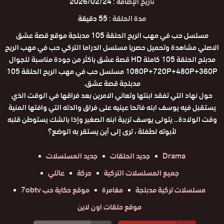
تاريخ الإضافة :
2026/02/24
مدة الحلقة :
55 دقيقة
مسلسل حب في مهب الريح الحلقة 105 مدبلجة موقع قصة عشق
الاصلي مشاهدة وتحميل حصريا مسلسل الدراما التركي حب في مهب الريح
مدبلج الحلقة 105 كاملة HD قصة عشق باكثر من جودة مناسبة للجوال
1080P+720P+480P+360P مسلسل حب في مهب الريح الحلقة 105
مدبلجة قصة عشق.
حول نهاد التي تفقد ابنتها وتعاني الامرين بعد فراقها في الوقت الذي
يستقبل فيه يوسف ابنه فاتحا عينيه على فراق والدته التي وافتها المنية
وقت الولادة... يتولى يوسف تربية ابنه الصغير وإذا بالشك يستوطن قلبه
لأبوته لطفلة ، ترى إلى أين يستقر به الوضع؟
Drama
جديد الحلقات
جديد المسلسلات
جميع المسلسلات التركية
حركة
عائلي
مسلسلات تركية مدبلجة
مغامرة
موقع حكاية حب 7obtv
موقع حلقات اون لاين