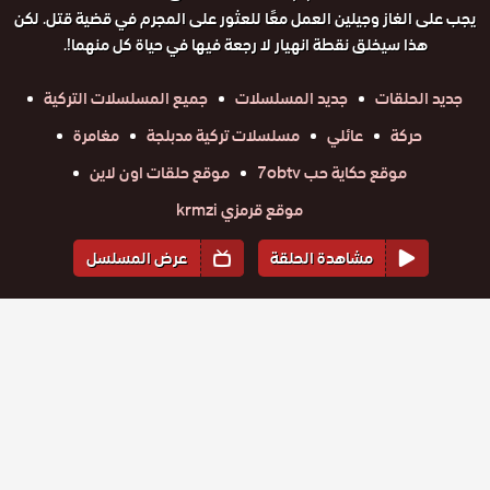
يجب على الغاز وجيلين العمل معًا للعثور على المجرم في قضية قتل. لكن
هذا سيخلق نقطة انهيار لا رجعة فيها في حياة كل منهما!.
جديد الحلقات
جديد المسلسلات
جميع المسلسلات التركية
حركة
عائلي
مسلسلات تركية مدبلجة
مغامرة
موقع حكاية حب 7obtv
موقع حلقات اون لاين
موقع قرمزي krmzi
مشاهدة الحلقة
عرض المسلسل
المواسم والحلقات
الموسم
3
الموسم
2
الموسم
1
مسلسل
مسلسل
مسلسل
مسلسل
مسلسل
مسلسل
القضاء
القضاء
القضاء
القضاء
القضاء
القضاء
حلقة
مدبلج
حلقة
حلقة
حلقة
حلقة
حلقة
مدبلج
مدبلج
مدبلج
مدبلج
مدبلج
الحلقة 109