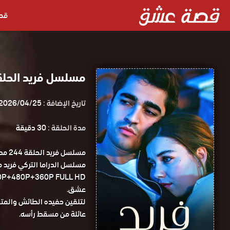
قص
مسلسل فريد الحلقة 244 مدبلجة قصة ع
تاريخ الإضافة :
2026/04/25
مدة الحلقة :
30 دقيقة
مسلس
عشق.
لتلقين حفيده الطائش والمتهور
عائلة من مسقط رأسه.