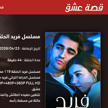
قص
مسلسل فريد الحلقة 119 مدبلجة قصة عش
تاريخ الإضافة :
2026/04/23
مدة الحلقة :
44 دقيقة
مسلس
عشق.
لتلقين حفيده الطائش والمتهور
عائلة من مسقط رأسه.