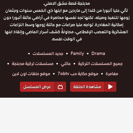
مدبلجة قصة عشق الاصلي.
تأتي عليا ألبورا من كندا إلى ماردين مع ابنها ذي الخمس سنوات وجثمان
زوجها لتنفيذ وصيته، لكنها تجد نفسها محاصرة في أراضي عائلة ألبورا دون
إمكانية المغادرة. تواجه عليا صراعات مع عائلة زوجها وسط النزاعات
العشائرية والتعصب الإقطاعي، محاولةً كشف أسرار الماضي وإنقاذ ابنها
في الوقت نفسه.
Drama
Family
جديد المسلسلات
جميع المسلسلات التركية
عائلي
مسلسلات تركية مدبلجة
مغامرة
موقع حكاية حب 7obtv
موقع حلقات اون لاين
مشاهدة الحلقة
عرض المسلسل
المواسم والحلقات
الموسم
1
مسلسل
مسلسل
مسلسل
مسلسل
مسلسل
مسلسل