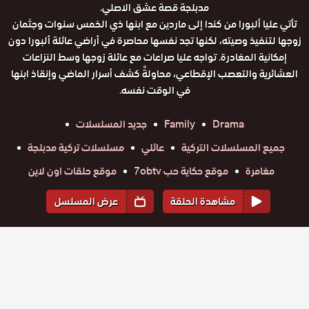
مدبلجة قصة عشق الاصلي.
تأتي عليا ألبورا من كندا إلى ماردين مع ابنها ذي الخمس سنوات وجثمان
زوجها لتنفيذ وصيته، لكنها تجد نفسها محاصرة في أراضي عائلة ألبورا دون
إمكانية المغادرة. تواجه عليا صراعات مع عائلة زوجها وسط النزاعات
العشائرية والتعصب الإقطاعي، محاولةً كشف أسرار الماضي وإنقاذ ابنها
في الوقت نفسه.
Drama
Family
جديد المسلسلات
جميع المسلسلات التركية
عائلي
مسلسلات تركية مدبلجة
مغامرة
موقع حكاية حب 7obtv
موقع حلقات اون لاين
مشاهدة الحلقة
عرض المسلسل
المواسم والحلقات
الموسم
1
مسلسل
مسلسل
مسلسل
مسلسل
مسلسل
مسلسل