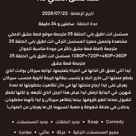
تاريخ الإضافة :
2026/07/22
مدة الحلقة :
ساعتين و 34 دقيقة
مسلسل انت اطرق بابي الحلقة 35 مترجمة موقع قصة عشق الاصلي
مشاهدة وتحميل حصريا المسلسل التركي انت اطرق بابي الحلقة 35
مترجمة كاملة قصة عشق باكثر من جودة مناسبة للجوال
1080P+720P+480P+360P مسلسل انت اطرق بابي الحلقة 35
مترجمة قصة عشق.
ايدا التي تعلق كل آمالها في الحياة بتعليمها، تواجه سيركان بولات الذي
يقطع منحتها الى خارج البلد و يتسبب ببقائها خريجة ثانوية فحسب. سيركان
يعرض على ايدا ارجاع منحتها لها في حال تظاهرت بخطوبتها له لمدة
شهرين. في البداية ترفض ايدا عرض هذا الرجل الذي تكرهه، و لكنها تضطر
للقبول عندما تتغير ظروفها. بينما يتظاهر سيركان و ايدا بأنهما مخطوبان،
يدخلان في علاقة شغوفة و صعبة تنسيهما كل ما يعرفان عن الصواب!
Comedy
Soap
جديد الحلقات
جديد المسلسلات
جميع المسلسلات التركية
حركة
عائلي
مغامرة