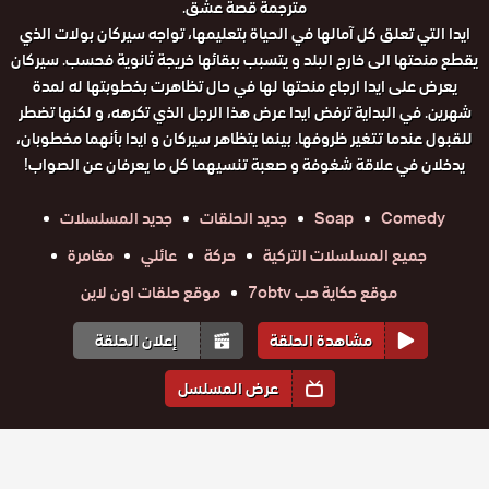
مترجمة قصة عشق.
ايدا التي تعلق كل آمالها في الحياة بتعليمها، تواجه سيركان بولات الذي
يقطع منحتها الى خارج البلد و يتسبب ببقائها خريجة ثانوية فحسب. سيركان
يعرض على ايدا ارجاع منحتها لها في حال تظاهرت بخطوبتها له لمدة
شهرين. في البداية ترفض ايدا عرض هذا الرجل الذي تكرهه، و لكنها تضطر
للقبول عندما تتغير ظروفها. بينما يتظاهر سيركان و ايدا بأنهما مخطوبان،
يدخلان في علاقة شغوفة و صعبة تنسيهما كل ما يعرفان عن الصواب!
Comedy
Soap
جديد الحلقات
جديد المسلسلات
جميع المسلسلات التركية
حركة
عائلي
مغامرة
موقع حكاية حب 7obtv
موقع حلقات اون لاين
مشاهدة الحلقة
إعلان الحلقة
عرض المسلسل
المواسم والحلقات