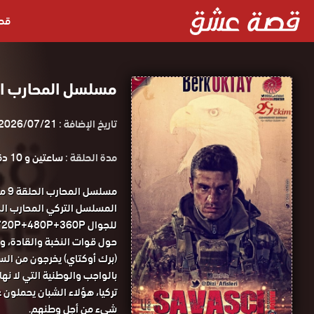
قص
مسلسل المحارب الحلقة 9 مترجمة ق
تاريخ الإضافة :
2026/07/21
مدة الحلقة :
ساعتين و 10 دقائق
مسل
للجوال 1080P+720P+480P+360P مسلسل المحارب الحلقة 9 مترجمة قصة عشق.
حول قوات النخبة والقادة، وال
(برك أوكتاي) يخرجون من السج
بالواجب والوطنية التي لا نه
تركيا، هؤلاء الشبان يحملون 
شيء من أجل وطنهم.