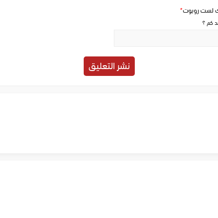
ك لست روبوت
*
حد كم ؟