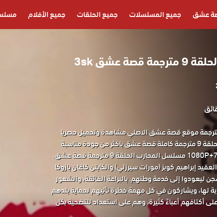
ة عشق
جميع المسلسلات
جميع الحلقات
جميع الأفلام
مسلسل
صة عشق 3sk
سل المحارب الحلقة 9 مترجمة موقع قصة عشق الاصلي مشاهدة وتحميل حصريا
المسلسل التركي المحارب الحلقة 9 مترجمة كاملة قصة عشق باكثر من جودة مناسبة
عقيد إبراهيم كوبز (مورات سيرزلي) والكابتن كاغان بازوكا
ن ليعودوا إلى خدمة وطنهم. بالبراعة الفائقة، والشعور
اية لها، ويشاركون في كل مهمة خطرة تأتيهم لحماية بلدهم
على أكتافهم أعباءً كثيرة، وهم على استعداد للتضحية بكل