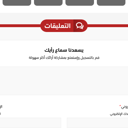
التعليقات
يسعدنا سماع رأيك
قم بالتسجيل وإستمتع بمشاركة أرائك أكثر سهولة
Write
a
comment
تروني
*
ال
دك الإلكتروني
ا