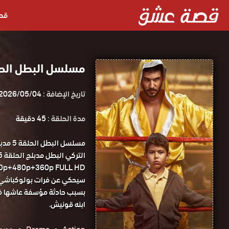
قص
مسلسل البطل الحلقة 5 مدبلجة قصة عشق ا
تاريخ الإضافة :
2026/05/04
مدة الحلقة :
45 دقيقة
مسلسل
1080p+720p+480p+360p FULL HD مسلسل البطل الحل
سيحكي عن فرات بولوكباشي ، 
بسبب حادثة مؤسفة عاشها في 
ابنه قونيش.