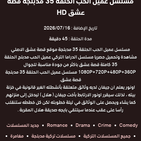
مسلسل عميل الحب الحلقة 35 مدبلجة قصة
عشق HD
تاريخ الإضافة :
2026/07/16
مدة الحلقة :
45 دقيقة
مسلسل عميل الحب الحلقة 35 مدبلجة موقع قصة عشق الاصلي
مشاهدة وتحميل حصريا مسلسل الدراما التركي عميل الحب مدبلج الحلقة
35 كاملة قصة عشق باكثر من جودة مناسبة للجوال
1080P+720P+480P+360P مسلسل عميل الحب الحلقة 35 مدبلجة
قصة عشق.
اونور يعلم ان جيفان لديه وثائق متعلقة بأنشطته الغير قانونية في خزنة
بيته ، لذلك سيقرر اونور الارتابط بأخت جيفان ( هلال ) ليدخل إلى منزلهم
كما يشاء ويحصل على الوثائق في ليلة خطوبته لكن كل خططه ستنقلب
رأسا على عقب عندما سيلتقي بايجه صديقة هلال المقربة .
Comedy
Crime
Drama
Romance
جديد المسلسلات
جميع المسلسلات التركية
مسلسلات تركية مدبلجة
مغامرة