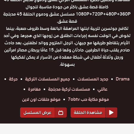
كاملة قصة عشق باكثر من جودة مناسبة للجوال
1080P+720P+480P+360P مسلسل عشق ودموع الحلقة 45 مدبلجة
قصة عشق.
تكافح جولسرين لتربية ابنتها المراهقة البالغة وسط ظروف صعبة، بينما
تخوض في الوقت نفسه إجراءات الطلاق من زوجها الذي هجرها. وفي أحد
الأيام يتقاطع طريقها مع جيهان، الرجل المتزوج ووالد لطفلين، بعد حادث
صادم يقلب حياة الطرفين. حادثان وقعا قبل 15 عامًا يربطان مصائر امرأتين
ورجل وثلاثة أطفال في شبكة معقدة من الأسرار لا يمكن تفكيكها
بسهولة.
Drama
جديد المسلسلات
جميع المسلسلات التركية
حركة
عائلي
مسلسلات تركية مدبلجة
مغامرة
موقع حكاية حب 7obtv
موقع حلقات اون لاين
مشاهدة الحلقة
عرض المسلسل