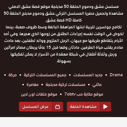
مسلسل عشق ودموع الحلقة 50 مدبلجة موقع قصة عشق الاصلي
مشاهدة وتحميل حصريا المسلسل التركي عشق ودموع مدبلج الحلقة 50
كاملة HD قصة عشق.
تكافح جولسرين لتربية ابنتها المراهقة البالغة وسط ظروف صعبة، بينما
تخوض في الوقت نفسه إجراءات الطلاق من زوجها الذي هجرها. وفي أحد
الأيام يتقاطع طريقها مع جيهان، الرجل المتزوج ووالد لطفلين، بعد حادث
صادم يقلب حياة الطرفين. حادثان وقعا قبل 15 عامًا يربطان مصائر امرأتين
ورجل وثلاثة أطفال في شبكة معقدة من الأسرار لا يمكن تفكيكها
بسهولة.
Drama
جديد المسلسلات
جميع المسلسلات التركية
حركة
عائلي
مسلسلات تركية مدبلجة
مغامرة
موقع حكاية حب 7obtv
موقع حلقات اون لاين
مشاهدة الحلقة
عرض المسلسل