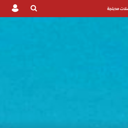
ات مدبلجة
Login
Search
for