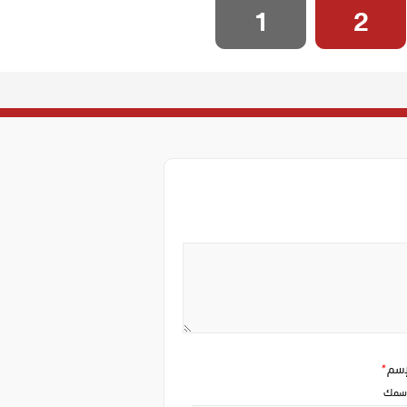
1
2
إسم
*
سمك