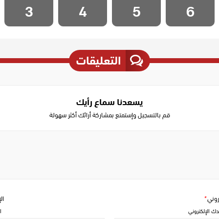
3
4
5
6
التعليقات
يسعدنا سماع رأيك
قم بالتسجيل وإستمتع بمشاركة أرائك أكثر سهولة
Write
a
comment
تروني
*
ال
دك الإلكتروني
ا