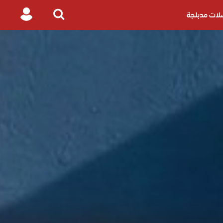
ات مدبلجة
Login
Search
for