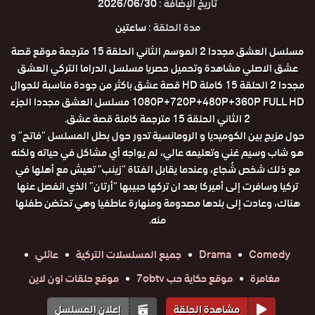
تاريخ الإضافة :
2026/06/30
مدة الحلقة :
ساعتين
مسلسل العشق مجددا 2 الموسم الثاني الحلقة 15 مترجمة موقع قصة
عشق الاصلي مشاهدة وتحميل حصريا مسلسل الدراما التركي العشق
مجددا 2 الحلقة 15 كاملة HD قصة عشق باكثر من جودة مناسبة للجوال
1080P+720P+480P+360P FULL HD مسلسل العشق مجددا الجزء
2 الثاني الحلقة 15 مترجمة كاملة قصة عشق.
حول مزيج بين الكوميديا و الرومانسية تدور حول بطل المسلسل “فاتح” و
هو شاب وسيم غني وتعليمه عالي، لم يواجه أي مشاكل في حياته ولكنه
مع ذلك شخص شُجاع، وعندما يقابل الفتاة “زينب” تعيش مع أهلها في
تركيا وسافرت إلى أميركا بعد ان تركها حبيبها “أرتان” الذي انفصل عنها
هناك، وعادت إلى بلدها مصدومة ومنهارة عاطفيا وهي تحتضن طفلها
منه.
Comedy
Drama
جميع المسلسلات التركية
عائلي
مغامرة
موقع حكاية حب 7obtv
موقع حلقات اون لاين
مشاهدة الحلقة
إعلان المسلسل