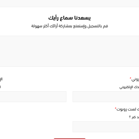
يسعدنا سماع رأيك
قم بالتسجيل وإستمتع بمشاركة أرائك أكثر سهولة
Write
a
comment
تروني
*
ال
دك الإلكتروني
ا
ك لست روبوت
*
حد كم ؟