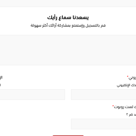
يسعدنا سماع رأيك
قم بالتسجيل وإستمتع بمشاركة أرائك أكثر سهولة
Write
a
comment
تروني
*
ال
دك الإلكتروني
ا
ك لست روبوت
*
حد كم ؟