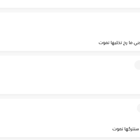
يعني ما رح تخليها تموت
 ستتركها تموت