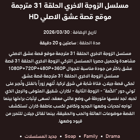
مسلسل الزوجة الاخري الحلقة 31 مترجمة
موقع قصة عشق الاصلي HD
تاريخ الإضافة :
2026/03/30
مدة الحلقة :
ساعتين و 20 دقيقة
مسلسل الزوجة الاخري الحلقة 31 مترجمة موقع قصة عشق الاصلي
مشاهدة وتحميل حصريا المسلسل التركي الزوجة الاخري الحلقة 31 قصة
عشق باكثر من جودة مناسبة للجوال 1080P+720P+480P+360P
مسلسل الزوجة الاخري الحلقة 31 مترجمة قصة عشق.
تحكي قصة جيلان، فتاة شابة في شرق تركيا، تُتهم زوراً بالقتل وتُجبر على
تولي دور "الكُمة" - الزوجة الثانية - لكاران، شقيق المتوفى والرجل الذي
تحبه. تجد نفسها متورطة في وضع عائلي معقد، تسعى لإثبات براءتها بينما
تواجه تحديات وضعها الجديد وتكافح لكسب عاطفة كاران. تستكشف
القصة موضوعات العائلة والحب والحقيقة، بينما تقاتل جيلان للتحرر من
قيود وضعها.
Drama
Family
Soap
جديد المسلسلات