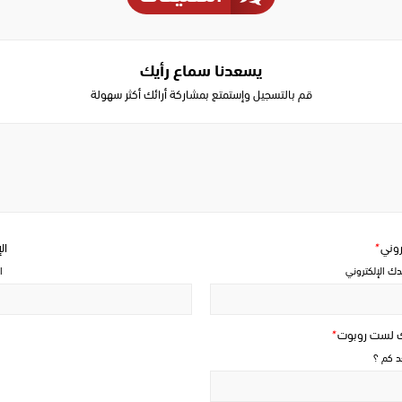
يسعدنا سماع رأيك
قم بالتسجيل وإستمتع بمشاركة أرائك أكثر سهولة
Write
a
comment
تروني
*
ال
دك الإلكتروني
ا
ك لست روبوت
*
حد كم ؟