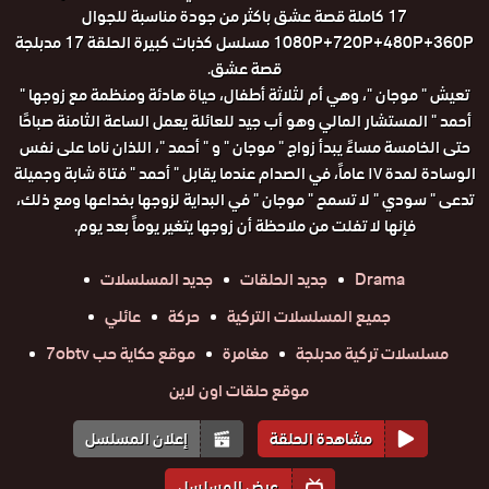
17 كاملة قصة عشق باكثر من جودة مناسبة للجوال
1080P+720P+480P+360P مسلسل كذبات كبيرة الحلقة 17 مدبلجة
قصة عشق.
تعيش " موجان "، وهي أم لثلاثة أطفال، حياة هادئة ومنظمة مع زوجها "
أحمد " المستشار المالي وهو أب جيد للعائلة يعمل الساعة الثامنة صباحًا
حتى الخامسة مساءً يبدأ زواج " موجان " و " أحمد "، اللذان ناما على نفس
الوسادة لمدة ١٧ عاماً، في الصدام عندما يقابل " أحمد " فتاة شابة وجميلة
تدعى " سودي " لا تسمح " موجان " في البداية لزوجها بخداعها ومع ذلك،
فإنها لا تفلت من ملاحظة أن زوجها يتغير يوماً بعد يوم.
Drama
جديد الحلقات
جديد المسلسلات
جميع المسلسلات التركية
حركة
عائلي
مسلسلات تركية مدبلجة
مغامرة
موقع حكاية حب 7obtv
موقع حلقات اون لاين
مشاهدة الحلقة
إعلان المسلسل
عرض المسلسل