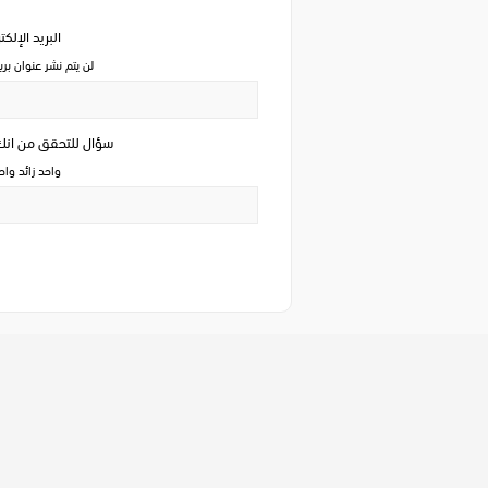
البريد الإلك
لن يتم نشر عنوان بري
سؤال للتحقق من ان
واحد زائد وا