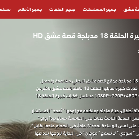
ة عشق
جميع المسلسلات
جميع الحلقات
جميع الأفلام
مسلسل
دبلجة قصة عشق HD
مسلسل كذبات كبيرة الحلقة 18 مدبلجة موقع قصة عشق الاصلي مشاهدة وتحميل
حصريا مسلسل الدراما التركي كذبات كبيرة مدبلج الحلقة 18 كاملة قصة عشق باكثر من
جودة مناسبة للجوال 1080P+720P+480P+360P مسلسل كذبات كبيرة الحلقة 18
ثة أطفال، حياة هادئة ومنظمة مع زوجها " أحمد " المستشار
مل الساعة الثامنة صباحًا حتى الخامسة مساءً يبدأ زواج "
موجان " و " أحمد "، اللذان ناما على نفس الوسادة لمدة ١٧ عاماً، في الصدام عندما يقابل "
ى " سودي " لا تسمح " موجان " في البداية لزوجها بخداعها