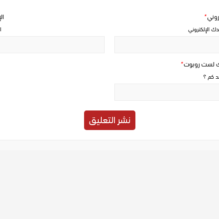
تروني
*
ال
دك الإلكتروني
ا
ك لست روبوت
*
حد كم ؟