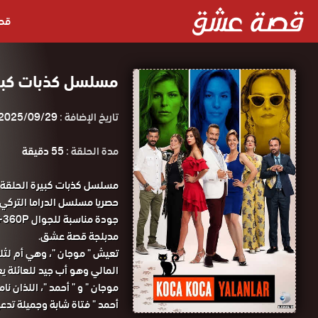
قص
مسلسل كذبات كبيرة الحلقة 18 م
تاريخ الإضافة :
2025/09/29
مدة الحلقة :
55 دقيقة
مدبلجة قصة عشق.
تعيش " موجان "، وهي أم لثلا
المالي وهو أب جيد للعائلة يع
أحمد " فتاة شابة وجميلة تدع