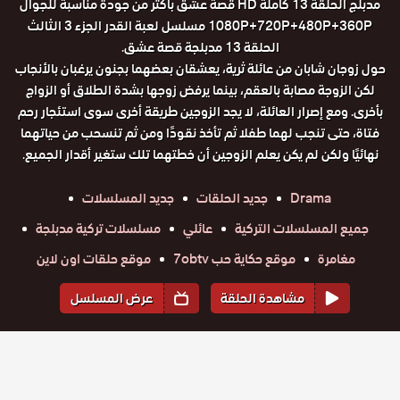
مدبلج الحلقة 13 كاملة HD قصة عشق باكثر من جودة مناسبة للجوال
1080P+720P+480P+360P مسلسل لعبة القدر الجزء 3 الثالث
الحلقة 13 مدبلجة قصة عشق.
حول زوجان شابان من عائلة ثرية، يعشقان بعضهما بجنون يرغبان بالأنجاب
لكن الزوجة مصابة بالعقم، بينما يرفض زوجها بشدة الطلاق أو الزواج
بأخرى. ومع إصرار العائلة، لا يجد الزوجين طريقة أخرى سوى استئجار رحم
فتاة، حتى تنجب لهما طفلا ثم تأخذ نقودًا ومن ثم تنسحب من حياتهما
نهائيًا ولكن لم يكن يعلم الزوجين أن خطتهما تلك ستغير أقدار الجميع.
Drama
جديد الحلقات
جديد المسلسلات
جميع المسلسلات التركية
عائلي
مسلسلات تركية مدبلجة
مغامرة
موقع حكاية حب 7obtv
موقع حلقات اون لاين
مشاهدة الحلقة
عرض المسلسل
المواسم والحلقات