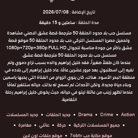
تاريخ الإضافة :
2026/07/08
مدة الحلقة :
ساعتين و 15 دقيقة
مسلسل حب بلا حدود الحلقة 50 مترجمة قصة عشق الاصلي مشاهدة
وتحميل حصريا المسلسل التركي حب بلا حدود الحلقة 50 موقع قصة
عشق باكثر من جودة مناسبة للجوال 1080p+720p+360p FULL HD
مسلسل حب بلا حدود الحلقة 50 مترجمة قصة عشق.
عندما كان طفلاً صغيراً، فقد خليل إبراهيم والده بسبب نزاع دموي وتم
نفيه إلى اسطنبول. بعد مرور عشرين عامًا، عاد خليل إبراهيم إلى بلاده في
منطقة البحر الأسود. هناك، كان ينوي الزواج من الفتاة التي يحبها ياسمين
وبناء حياة جديدة. ولكن الأحداث لم تسمح له بذلك. حياته ستتغير تمامًا
عندما تظهر زينب من عائلة ليتو في حياته، حيث يخوض خليل إبراهيم رحلة
انتقامية.
Action
Crime
Drama
جديد الحلقات
جديد المسلسلات
جميع المسلسلات التركية
حركة
عائلي
مغامرة
موقع حكاية حب 7obtv
موقع حلقات اون لاين