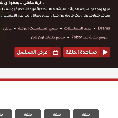
.. قرية ساكلى لا يعطوا اى بن
فيها ويجعلها سيدة القرية ؛ العيشه هناك صعبة فريد (شخصية يوسف ) شا
سوف يتعارف على بنت قروية من خلال احدى وسائل التواصل الاجتماعى
Drama
جديد المسلسلات
جميع المسلسلات التركية
عائلي
موقع حكاية حب 7obtv
موقع حلقات اون لاين
مشاهدة الحلقة
عرض المسلسل
مسلسل سيدة
مسلسل سيدة
مسلسل سيدة
مسلسل
القرية مدبلج
حلقة
حلقة
القرية مدبلج
حلقة
القرية مدبلج
حل
القرية
الحلقة 39