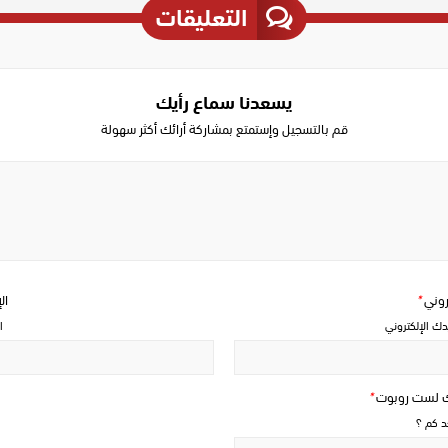
التعليقات
يسعدنا سماع رأيك
قم بالتسجيل وإستمتع بمشاركة أرائك أكثر سهولة
Write
a
comment
تروني
*
ال
دك الإلكتروني
ا
ك لست روبوت
*
حد كم ؟