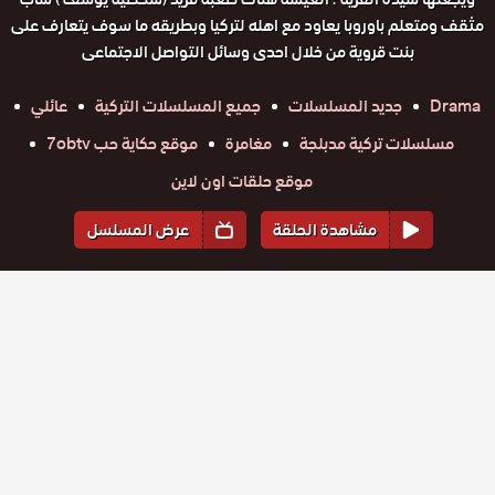
مثقف ومتعلم باوروبا يعاود مع اهله لتركيا وبطريقه ما سوف يتعارف على
بنت قروية من خلال احدى وسائل التواصل الاجتماعى
Drama
جديد المسلسلات
جميع المسلسلات التركية
عائلي
مسلسلات تركية مدبلجة
مغامرة
موقع حكاية حب 7obtv
موقع حلقات اون لاين
مشاهدة الحلقة
عرض المسلسل
المواسم والحلقات
الموسم
1
مسلسل
مسلسل
مسلسل
مسلسل
مسلسل
مسلسل
سيدة القرية
سيدة القرية
سيدة القرية
سيدة القرية
سيدة القرية
سيدة القرية
حلقة
مدبلج
حلقة
حلقة
حلقة
حلقة
حلقة
مدبلج
مدبلج
مدبلج
مدبلج
مدبلج
34
35
36
37
38
39
الحلقة 39
الحلقة 38
الحلقة 37
الحلقة 36
الحلقة 35
الحلقة 34
مسلسل
مسلسل
مسلسل
مسلسل
مسلسل
مسلسل
والاخيرة