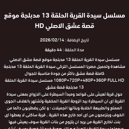
مسلسل سيدة القرية الحلقة 13 مدبلجة موقع
قصة عشق الاصلي HD
تاريخ الإضافة :
2026/02/14
مدة الحلقة :
44 دقيقة
مسلسل سيدة القرية الحلقة 13 مدبلجة موقع قصة عشق الاصلي
مشاهدة وتحميل حصريا المسلسل التركي سيدة القرية الحلقة 13 مدبلجة
كاملة قصة عشق باكثر من جودة مناسبة للجوال
1080P+720P+480P+360P FULL HD مسلسل سيدة القرية الحلقة
13 مدبلجة قصة عشق.
حول قرية تعيش على قواعد ومبدأ السيطرة على الازواج بمعنى سيدة
القرية اى ان السيطرة بيد الزوجة القرية المخفية وتشتهر بالغلاف الجوى
الممتع والطبيعة الخلابة وبناتها الجميلات ؛ و لكن يضطربون دائما من
الخوف وينزعجون من اى احد خارج هذه القرية .. قرية ساكلى لا يعطوا اى
بنت لخارج القرية من يريد ان يتزوج من بنات القرية سوف يعيش فيها
ويجعلها سيدة القرية ؛ العيشه هناك صعبة فريد (شخصية يوسف ) شاب