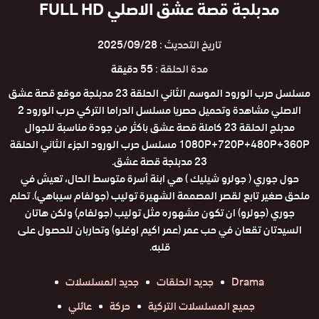
مدبلجة قصة عشق الاصلي FULL HD
تاريخ التحديث :
2025/09/28
مدة الحلقة :
55 دقيقة
مسلسل حرب الورود الموسم الثاني الحلقة 23 مدبلجة موقع قصة عشق
الاصلي مشاهدة وتحميل حصريا مسلسل الدراما التركي حرب الورود 2
مدبلج الحلقة 23 كاملة قصة عشق باكثر من جودة مناسبة للجوال
1080P+720P+480P+360P مسلسل حرب الورود الجزء الثاني الحلقة
23 مدبلجة قصة عشق.
حول جوري ( جولرو شيليك ) هي ابنة أسرة متوسط الحال، تعيش في
ملحق صغير تابع لقصر المصممة الشهيرة توليب (جولفام سيباهي). تحلم
جوري (جولرو) ان تكون مشهوره مثل توليب (جولفام) ولكن هاتان
السيدتان تقعان في حب عمر (عمر اكيم اوغلو) وتحاربان للحصول على
قلبه.
Drama
جديد الحلقات
جديد المسلسلات
جميع المسلسلات التركية
حركة
عائلي