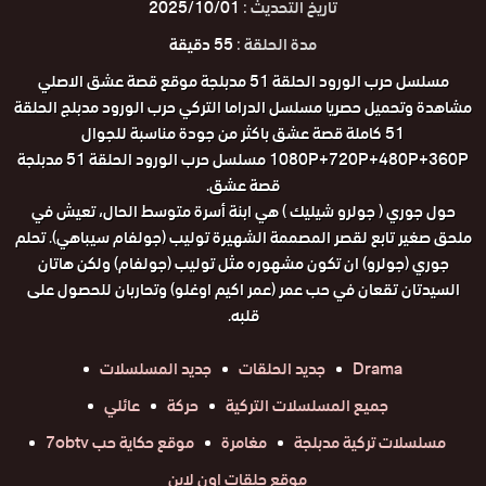
تاريخ التحديث :
2025/10/01
مدة الحلقة :
55 دقيقة
مسلسل حرب الورود الحلقة 51 مدبلجة موقع قصة عشق الاصلي
مشاهدة وتحميل حصريا مسلسل الدراما التركي حرب الورود مدبلج الحلقة
51 كاملة قصة عشق باكثر من جودة مناسبة للجوال
1080P+720P+480P+360P مسلسل حرب الورود الحلقة 51 مدبلجة
قصة عشق.
حول جوري ( جولرو شيليك ) هي ابنة أسرة متوسط الحال، تعيش في
ملحق صغير تابع لقصر المصممة الشهيرة توليب (جولفام سيباهي). تحلم
جوري (جولرو) ان تكون مشهوره مثل توليب (جولفام) ولكن هاتان
السيدتان تقعان في حب عمر (عمر اكيم اوغلو) وتحاربان للحصول على
قلبه.
Drama
جديد الحلقات
جديد المسلسلات
جميع المسلسلات التركية
حركة
عائلي
مسلسلات تركية مدبلجة
مغامرة
موقع حكاية حب 7obtv
موقع حلقات اون لاين